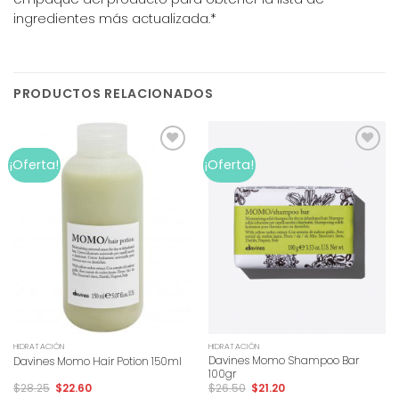
ingredientes más actualizada.*
PRODUCTOS RELACIONADOS
Add to
Add to
¡Oferta!
¡Oferta!
wishlist
wishlist
HIDRATACIÓN
HIDRATACIÓN
Davines Momo Shampoo Bar
Davines Momo Hair Potion 150ml
100gr
$
28.25
$
22.60
$
26.50
$
21.20