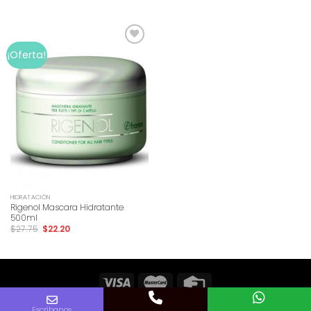
Add to
¡Oferta!
wishlist
HIDRATACIÓN
Rigenol Mascara Hidratante
500ml
$
27.75
$
22.20
Copyright 2026 ©
Vidals Salón y Spa Cio
Escríbanos