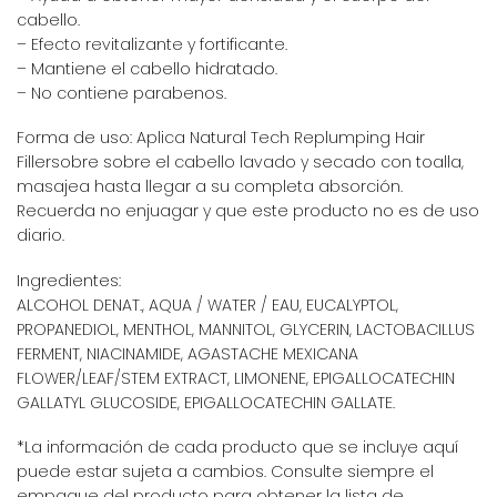
cabello.
– Efecto revitalizante y fortificante.
– Mantiene el cabello hidratado.
– No contiene parabenos.
Forma de uso: Aplica Natural Tech Replumping Hair
Fillersobre sobre el cabello lavado y secado con toalla,
masajea hasta llegar a su completa absorción.
Recuerda no enjuagar y que este producto no es de uso
diario.
Ingredientes:
ALCOHOL DENAT., AQUA / WATER / EAU, EUCALYPTOL,
PROPANEDIOL, MENTHOL, MANNITOL, GLYCERIN, LACTOBACILLUS
FERMENT, NIACINAMIDE, AGASTACHE MEXICANA
FLOWER/LEAF/STEM EXTRACT, LIMONENE, EPIGALLOCATECHIN
GALLATYL GLUCOSIDE, EPIGALLOCATECHIN GALLATE.
*La información de cada producto que se incluye aquí
puede estar sujeta a cambios. Consulte siempre el
empaque del producto para obtener la lista de