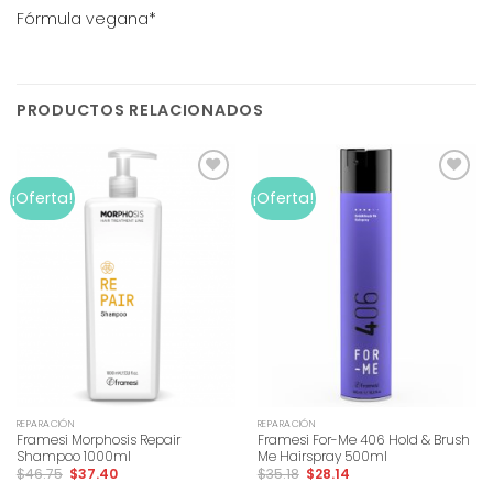
Fórmula vegana*
PRODUCTOS RELACIONADOS
Add to
Add to
¡Oferta!
¡Oferta!
wishlist
wishlist
REPARACIÓN
REPARACIÓN
Framesi Morphosis Repair
Framesi For-Me 406 Hold & Brush
Shampoo 1000ml
Me Hairspray 500ml
$
46.75
$
37.40
$
35.18
$
28.14