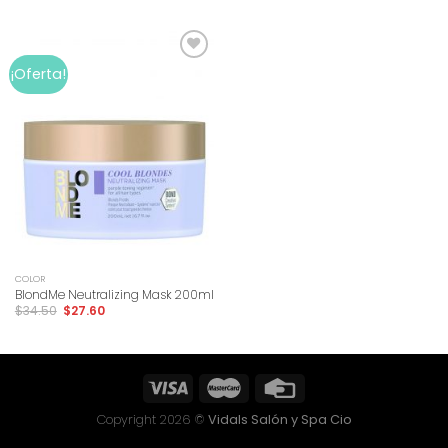
Add to
¡Oferta!
wishlist
COLOR
BlondMe Neutralizing Mask 200ml
$
34.50
$
27.60
Copyright 2026 ©
Vidals Salón y Spa Cio