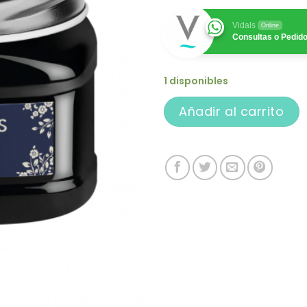
Vidals
Online
Consultas o Pedid
1 disponibles
Añadir al carrito