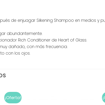
spués de enjuagar Silkening Shampoo en medios y pu
uagar abundantemente.
cionador Rich Conditioner de Heart of Glass.
á muy dañado, con más frecuencia.
 con los ojos.
OS
¡Oferta!
¡
Add to
wishlist