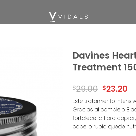
Davines Heart
Treatment 15
Add
to
wishlist
29.00
23.20
$
$
Este tratamiento intensiv
Gracias al complejo Bia
fortalece la fibra capila
cabello rubio quede nutr