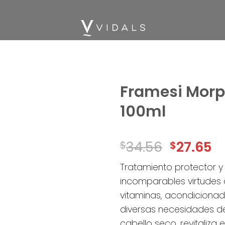
Framesi Morph
100ml
Add
to
wishlist
34.56
27.65
$
$
Tratamiento protector y
incomparables virtudes
vitaminas, acondicionad
diversas necesidades de 
cabello seco, revitaliza 