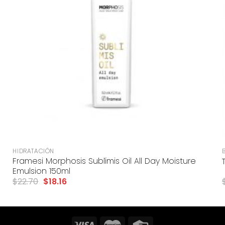
+
HIDRATACIÓN
Framesi Morphosis Sublímis Oil All Day Moisture
Emulsion 150ml
$
22.70
$
18.16