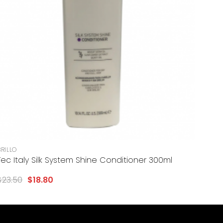
+
BRILLO
Tec Italy Silk System Shine Conditioner 300ml
$
23.50
$
18.80