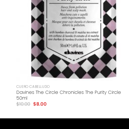
+
CUERO CABELLUDO
Davines The Circle Chronicles The Purity Circle
50ml
$
10.00
$
8.00