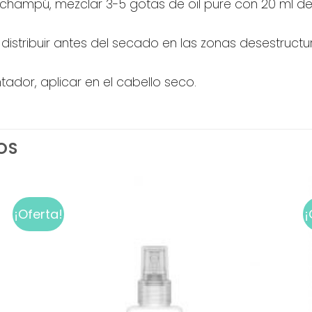
 champú, mezclar 3-5 gotas de oil pure con 20 ml d
 distribuir antes del secado en las zonas desestruc
ntador, aplicar en el cabello seco.
OS
¡Oferta!
¡
Add to
wishlist