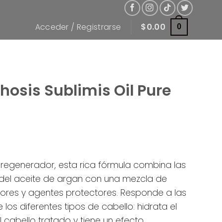
Acceder / Registrarse
$
0.00
0
osis Sublimis Oil Pure
 regenerador, esta rica fórmula combina las
 del aceite de argan con una mezcla de
ores y agentes protectores. Responde a las
los diferentes tipos de cabello: hidrata el
el cabello tratado y tiene un efecto