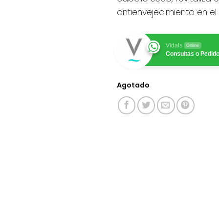
antienvejecimiento en e
Vidals
Online
Consultas o Pedid
Agotado