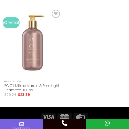
Add to
¡Oferta!
wishlist
HIDRATACIÓN
BC Oil Ultime Marula & Rose Light
Shampoo 300ml
$
29.24
$
23.39
Copyright 2026 ©
Vidals Salón y Spa Cio
Escríbanos