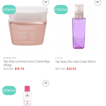
Add to
Add to
¡Oferta!
¡Oferta!
wishlist
wishlist
REPARACIÓN
COLOR
Tec Italy Lumina Forza Colore Rojo
Tec Italy Olio Vital Color 125ml
280gr
$
23.45
$
18.76
$
27.90
$
22.32
Add to
¡Oferta!
wishlist