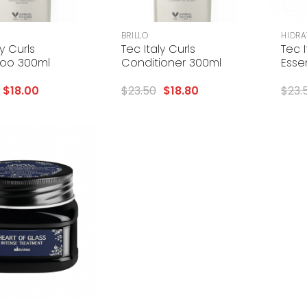
+
+
BRILLO
HIDR
ly Curls
Tec Italy Curls
Tec 
oo 300ml
Conditioner 300ml
Esse
$
18.00
$
23.50
$
18.80
$
23.
Add to
wishlist