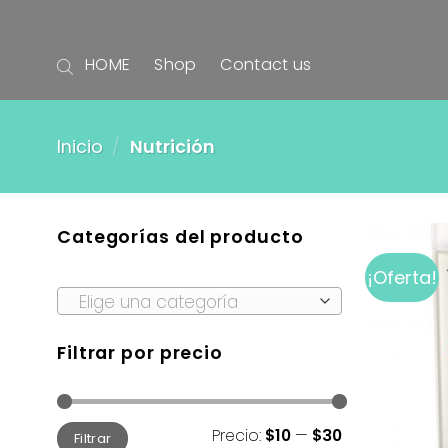
Skip
to
HOME
Shop
Contact us
content
Inicio
/
Nutrición
Categorías del producto
¡Oferta!
Elige una categoría
Filtrar por precio
Precio:
$10
—
$30
Filtrar