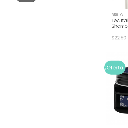
+
BRILLO
Tec Ita
Shamp
$
22.50
¡Oferta!
+