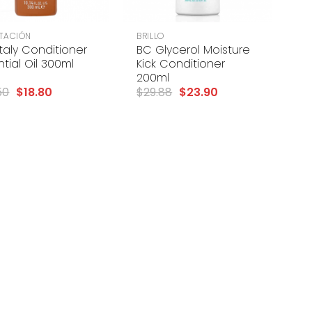
+
ATACIÓN
BRILLO
Italy Conditioner
BC Glycerol Moisture
ntial Oil 300ml
Kick Conditioner
200ml
50
$
18.80
$
29.88
$
23.90