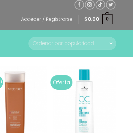
Acceder / Registrarse
$
0.00
0
!
¡Oferta!
Add to
Add to
wishlist
wishlist