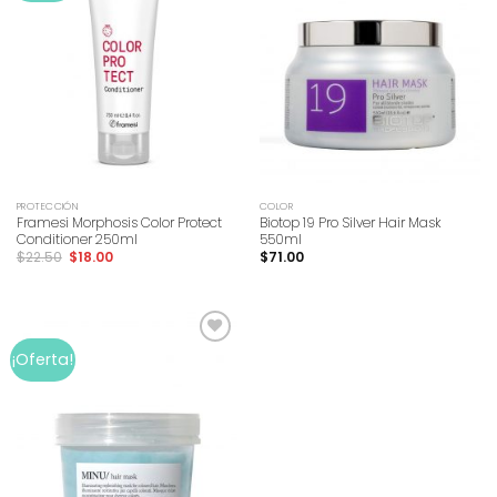
PROTECCIÓN
COLOR
Framesi Morphosis Color Protect
Biotop 19 Pro Silver Hair Mask
Conditioner 250ml
550ml
$
22.50
$
18.00
$
71.00
Add to
¡Oferta!
wishlist