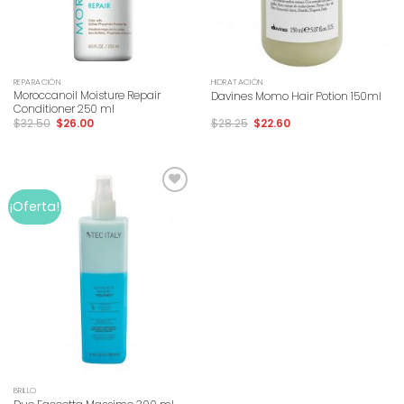
REPARACIÓN
HIDRATACIÓN
Moroccanoil Moisture Repair
Davines Momo Hair Potion 150ml
Conditioner 250 ml
$
32.50
$
26.00
$
28.25
$
22.60
Add to
¡Oferta!
wishlist
BRILLO