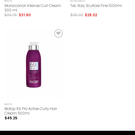
RIZOS
ESTILIZADO
Moroccanoil Intense Curl Cream
Tec Italy Scultore Fine 1000ml
300 ml
$
39.75
$
31.80
$
35.03
$
28.02
Add to
wishlist
RIZOS
Biotop 69 Pro Active Curly Hair
Cream 500ml
$
45.25