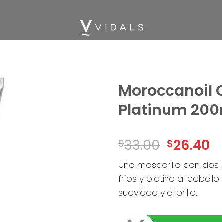
Moroccanoil 
Platinum 200
Add
to
wishlist
33.00
26.40
$
$
Una mascarilla con dos
fríos y platino al cabell
suavidad y el brillo.