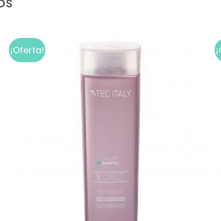
OS
¡Oferta!
¡
Add to
wishlist