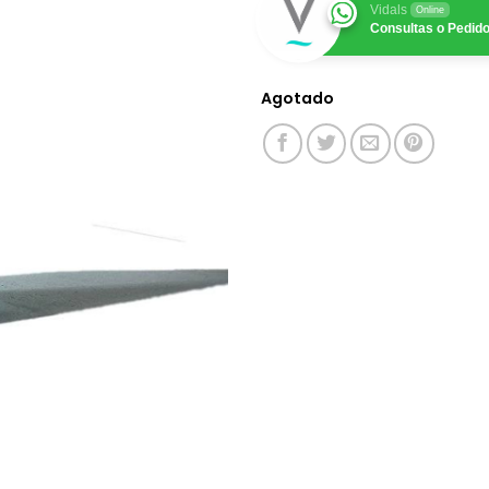
Vidals
Online
Consultas o Pedid
Agotado