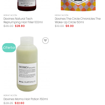
HIDRATACIÓN
HIDRATACIÓN
Davines Natural Tech
Davines The Circle Chronicles The
Replumping Hair Filler 100ml
Wake-Up Circle 50ml
$
36.00
$
28.80
$
10.00
$
8.00
Add to
¡Oferta!
wishlist
HIDRATACIÓN
Davines Momo Hair Potion 150ml
$
28.25
$
22.60