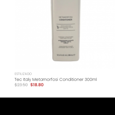
+
ESTILIZADO
Tec Italy Metamorfosi Conditioner 300ml
$
23.50
$
18.80