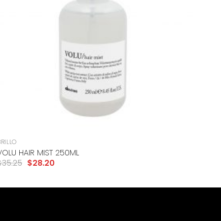
+
BRILLO
VOLU HAIR MIST 250ML
$
35.25
$
28.20