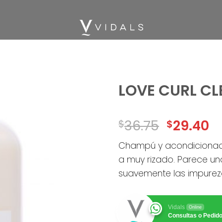
LOVE CURL C
Add
36.75
29.40
$
$
to
wishlist
Champú y acondicionado
a muy rizado. Parece un
suavemente las impurez
Vidals
Online
Consultas o Pedid