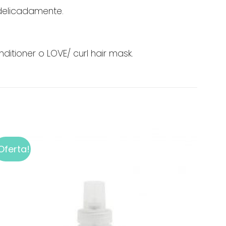
delicadamente.
ditioner o LOVE/ curl hair mask.
Oferta!
Add to
wishlist