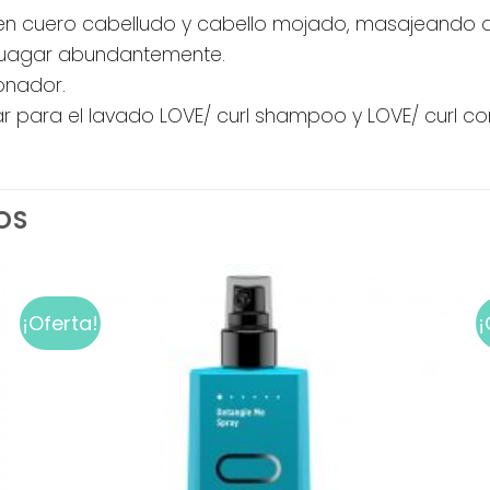
en cuero cabelludo y cabello mojado, masajeando 
njuagar abundantemente.
onador.
r para el lavado LOVE/ curl shampoo y LOVE/ curl con
OS
¡Oferta!
¡
Add to
wishlist