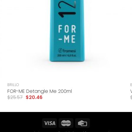
+
BRILLO
FOR-ME Detangle Me 200ml
$
25.57
$
20.46