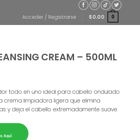
Acceder / Registrarse
$
0.00
0
LEANSING CREAM – 500ML
r todo en uno ideal para cabello ondulado
a crema limpiadora ligera que elimina
as y deja el cabello extremadamente suave.
os Aquí