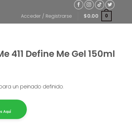
Acceder / Registrarse
$
0.00
0
e 411 Define Me Gel 150ml
 para un peinado definido.
os Aquí