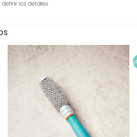
efinir los detalles
OS
¡
Add to
wishlist