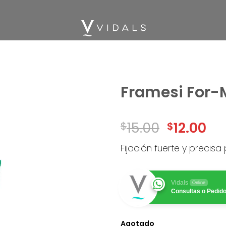
Framesi For-M
Add
15.00
12.00
$
$
to
wishlist
Fijación fuerte y precisa
Vidals
Online
Consultas o Pedid
Agotado