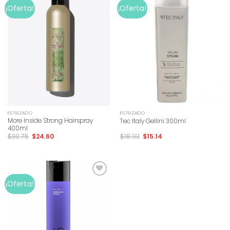
Add to
Add to
¡Oferta!
¡Oferta!
wishlist
wishlist
ESTILIZADO
ESTILIZADO
More Inside Strong Hairspray
Tec Italy Gellini 300ml
400ml
$
30.75
$
24.60
$
18.93
$
15.14
Add to
¡Oferta!
wishlist