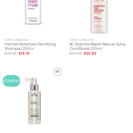
CUERO CABELLUDO
CUERO CABELLUDO
Framesi Morphosis Densifying
BC Arginine Repair Rescue Spray
Shampoo 250ml
Conditioner 200ml
$
23.99
$
19.19
$
29.88
$
23.90
Add to
¡Oferta!
wishlist